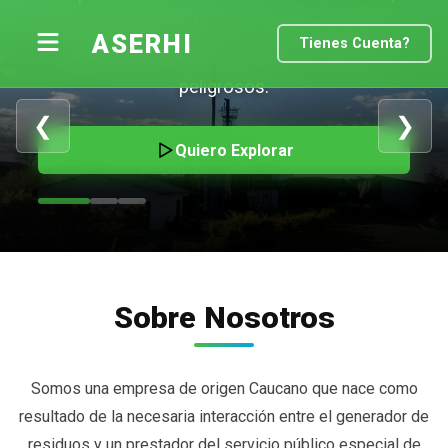
innovación tecnológica y experiencia para
ASERHI
Tienes Cuenta?
garantizar la gestión integral de residuos
peligrosos.
❮
❯
Quiero Explorar
Sobre Nosotros
Somos una empresa de origen Caucano que nace como
resultado de la necesaria interacción entre el generador de
residuos y un prestador del servicio público especial de